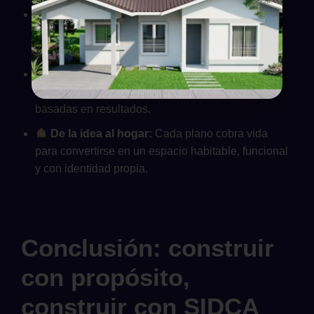
Compromiso cumplido:
La entrega de cada
obra representa la culminación de un proceso de
confianza, puntualidad y excelencia.
Relación a largo plazo:
SIDCA no solo
construye proyectos, sino relaciones duraderas
basadas en resultados.
De la idea al hogar:
Cada plano cobra vida
para convertirse en un espacio habitable, funcional
y con identidad propia.
Conclusión: construir
con propósito,
construir con SIDCA