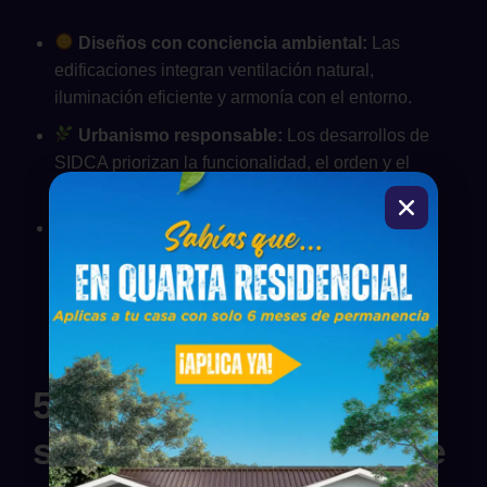
Diseños con conciencia ambiental:
Las
edificaciones integran ventilación natural,
iluminación eficiente y armonía con el entorno.
Urbanismo responsable:
Los desarrollos de
SIDCA priorizan la funcionalidad, el orden y el
bienestar comunitario.
Tecnología aplicada:
El uso de herramientas
digitales permite visualizar y ajustar los proyectos
antes de su ejecución.
5. Entrega y
satisfacción del cliente