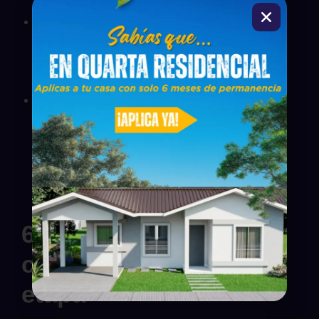
Aprobación del préstamo:
El banco revisa tus
ingresos, crédito, capacidad de pago y demás
condiciones necesarias para aprobar el
financiamiento.
Firma y formalización:
Una vez aprobada la
operación, se procede con los pasos legales y
contractuales correspondientes para formalizar la
compra.
6. Recibe tu vivienda y
comienza una nueva
etapa