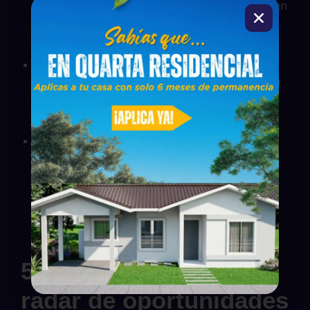
Ciudad de Panamá, el costo por metro cuadrado en
Chiriquí ofrece un margen de apreciación mucho
más atractivo a mediano plazo.
Seguridad jurídica y técnica:
En SIDCA,
validamos que cada terreno y proyecto cuente con
el respaldo legal y técnico necesario para evitar
riesgos.
Diversificación de cartera:
Los “ladrillos” en
Chiriquí son hoy el refugio más estable para
proteger el patrimonio frente a la volatilidad
económica.
5. El sello SIDCA: Tu
radar de oportunidades