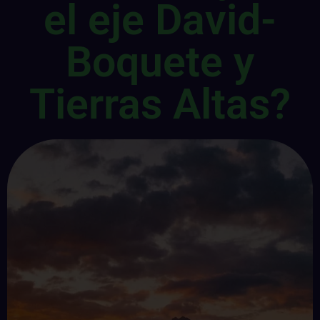
el eje David-
Boquete y
Tierras Altas?